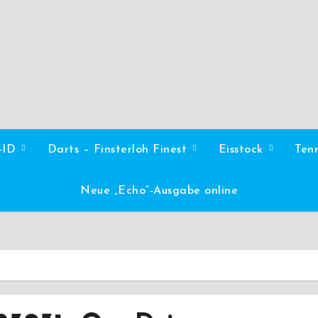
l-ID
Darts – Finsterloh Finest
Eisstock
Ten
Neue „Echo“-Ausgabe online