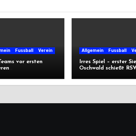
emein
Fussball
Verein
Allgemein
Fussball
V
eams vor ersten
Irres Spiel – erster Si
eren
Oschwald schießt RSV 
ärtsprüfungen der
mit Viererpack zu
n
Premiere