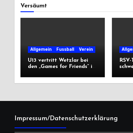
Versäumt
Allgemein
Fussball
Verein
Allg
U13 vertritt Wetzlar bei
RSV-T
den „Games for Friends“ in
schw
Tschechien
Ausw
Saiso
Impressum/Datenschutzerklärung