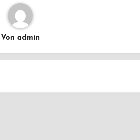
Von
admin