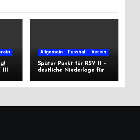
erein
Allgemein
Fussball
Verein
eg!
Später Punkt für RSV II –
III
deutliche Niederlage für
die Dritte