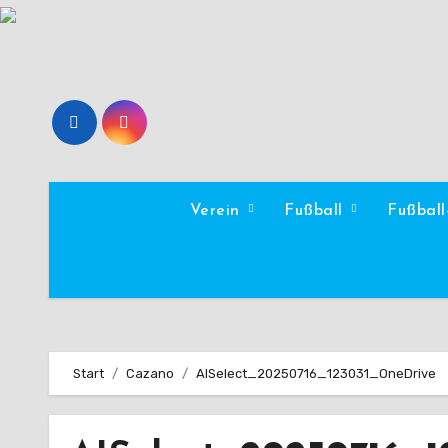
Zum
Inhalt
springen
Verein
Fußball
Fußbal
Start
Cazano
AISelect_20250716_123031_OneDrive