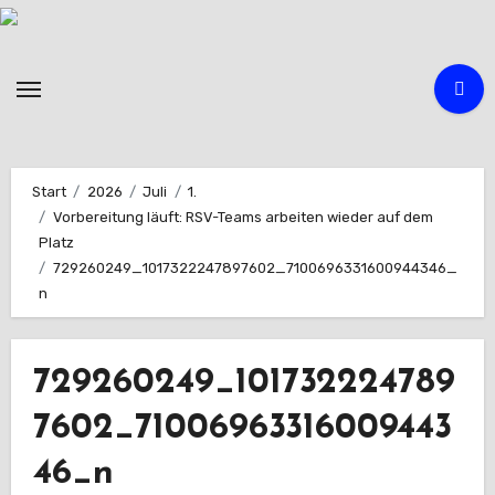
Zum
Inhalt
springen
Start
2026
Juli
1.
Vorbereitung läuft: RSV-Teams arbeiten wieder auf dem
Platz
729260249_1017322247897602_7100696331600944346_
n
729260249_101732224789
7602_71006963316009443
46_n