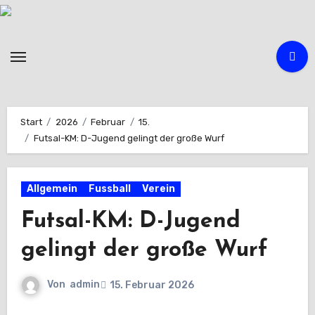
Zum
Inhalt
springen
Start
2026
Februar
15.
Futsal-KM: D-Jugend gelingt der große Wurf
Allgemein
Fussball
Verein
Futsal-KM: D-Jugend
gelingt der große Wurf
Von
admin
15. Februar 2026