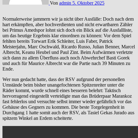
Von
admin
5. Oktober 2025
Normalerweise jammern wir ja nicht über Ausfälle: Doch nach dem
hart erkämpften, aber hochverdienten und nicht erwartbaren Zähler
bei Primus Amedspor lohnt sich doch ein Blick auf die Ausfallliste,
um das heutige Ergebnis klar einordnen zu können: Vor dem Spiel
fehlten bereits Torwart Erik Schleiter, Luis Faber, Patrick
Meisterjahn, Marc Oschwald, Ricardo Russo, Julian Benner, Marcel
Albrecht, Keanu Heubel und Paul Zint. Beim Aufwärmen verletzte
sich dann zu allem Überfluss auch noch Abwehrchef Basti Gorek
und auch für Maurice Albrecht war die Partie nach 39 Minuten zu
Ende.
Wer nun gedacht hatte, dass der RSV aufgrund der personellen
Umstände beim bisher unangefochtenen Spitzenreiter unter die
Räder kommt, wurde schnell eines besseren belehrt: Taktisch
hervorragend eingestellt verteidigte man das Brüderpaar Marankoz
fast fehlerlos und versuchte selbst immer wieder gefährlich vor das
Gehäuse des Gegners zu kommen. Die beste Torgelegenheit in
Durchgang 1 hatte somit auch der RSV, als Tasiel Gekas Jurado aus
spitzem Winkel an Erdem scheiterte.