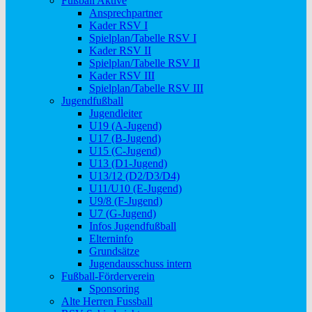
Fußball Aktive
Ansprechpartner
Kader RSV I
Spielplan/Tabelle RSV I
Kader RSV II
Spielplan/Tabelle RSV II
Kader RSV III
Spielplan/Tabelle RSV III
Jugendfußball
Jugendleiter
U19 (A-Jugend)
U17 (B-Jugend)
U15 (C-Jugend)
U13 (D1-Jugend)
U13/12 (D2/D3/D4)
U11/U10 (E-Jugend)
U9/8 (F-Jugend)
U7 (G-Jugend)
Infos Jugendfußball
Elterninfo
Grundsätze
Jugendausschuss intern
Fußball-Förderverein
Sponsoring
Alte Herren Fussball