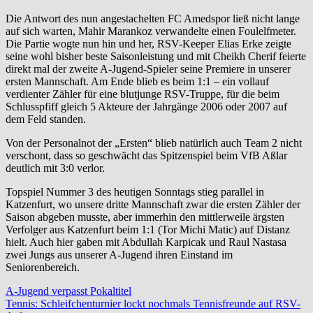
Die Antwort des nun angestachelten FC Amedspor ließ nicht lange
auf sich warten, Mahir Marankoz verwandelte einen Foulelfmeter.
Die Partie wogte nun hin und her, RSV-Keeper Elias Erke zeigte
seine wohl bisher beste Saisonleistung und mit Cheikh Cherif feierte
direkt mal der zweite A-Jugend-Spieler seine Premiere in unserer
ersten Mannschaft. Am Ende blieb es beim 1:1 – ein vollauf
verdienter Zähler für eine blutjunge RSV-Truppe, für die beim
Schlusspfiff gleich 5 Akteure der Jahrgänge 2006 oder 2007 auf
dem Feld standen.
Von der Personalnot der „Ersten“ blieb natürlich auch Team 2 nicht
verschont, dass so geschwächt das Spitzenspiel beim VfB Aßlar
deutlich mit 3:0 verlor.
Topspiel Nummer 3 des heutigen Sonntags stieg parallel in
Katzenfurt, wo unsere dritte Mannschaft zwar die ersten Zähler der
Saison abgeben musste, aber immerhin den mittlerweile ärgsten
Verfolger aus Katzenfurt beim 1:1 (Tor Michi Matic) auf Distanz
hielt. Auch hier gaben mit Abdullah Karpicak und Raul Nastasa
zwei Jungs aus unserer A-Jugend ihren Einstand im
Seniorenbereich.
Beitragsnavigation
A-Jugend verpasst Pokaltitel
Tennis: Schleifchenturnier lockt nochmals Tennisfreunde auf RSV-