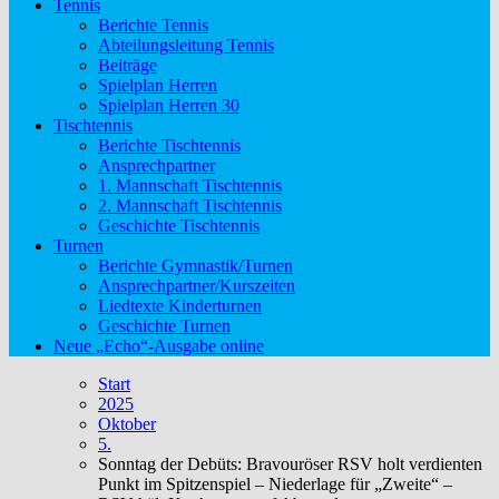
Tennis
Berichte Tennis
Abteilungsleitung Tennis
Beiträge
Spielplan Herren
Spielplan Herren 30
Tischtennis
Berichte Tischtennis
Ansprechpartner
1. Mannschaft Tischtennis
2. Mannschaft Tischtennis
Geschichte Tischtennis
Turnen
Berichte Gymnastik/Turnen
Ansprechpartner/Kurszeiten
Liedtexte Kinderturnen
Geschichte Turnen
Neue „Echo“-Ausgabe online
Start
2025
Oktober
5.
Sonntag der Debüts: Bravouröser RSV holt verdienten
Punkt im Spitzenspiel – Niederlage für „Zweite“ –