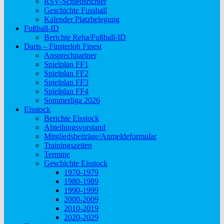
RSV-Schiedsrichter
Geschichte Fussball
Kalender Platzbelegung
Fußball-ID
Berichte Reha/Fußball-ID
Darts – Finsterloh Finest
Ansprechpartner
Spielplan FF1
Spielplan FF2
Spielplan FF3
Spielplan FF4
Sommerliga 2026
Eisstock
Berichte Eisstock
Abteilungsvorstand
Mitgliedsbeiträge/Anmeldeformular
Trainingszeiten
Termine
Geschichte Eisstock
1970-1979
1980-1989
1990-1999
2000-2009
2010-2019
2020-2029