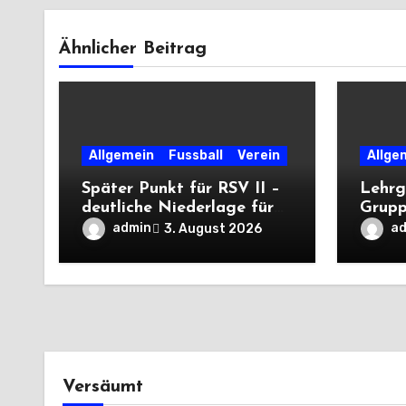
Ähnlicher Beitrag
Allgemein
Fussball
Verein
Allge
Später Punkt für RSV II –
Lehrg
deutliche Niederlage für
Grupp
die Dritte
unter
admin
a
3. August 2026
deutli
Versäumt