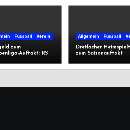
emein
Fussball
Verein
Allgemein
Fussball
V
geld zum
Dreifacher Heimspiel
penliga-Auftakt: RSV
zum Saisonauftakt
liegt Cleeberg
ich