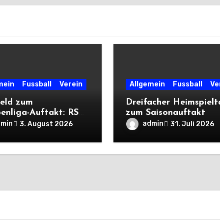
mein
Fussball
Verein
Allgemein
Fussball
Ve
eld zum
Dreifacher Heimspiel
enliga-Auftakt: RSV
zum Saisonauftakt
liegt Cleeberg
dmin
admin
3. August 2026
31. Juli 2026
ch