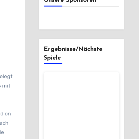
Unsere Sponsoren
Ergebnisse/Nächste
Spiele
s mit
adion
nach
ie