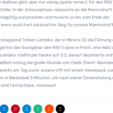
 Walliser glich aber nur wenig später erneut für den RSV
Stelle. In der Schlussphase verpasste es die Mannschaft
 endgültig zuzumachen und musste so bis zum Ende der
r, wenn auch hart erkämpfter Sieg für unsere Mannschaft
rtstagskind Torben Lembke, der in Minute 32 die Führung
gentor der Gastgeber den RSV II dann in Front, ehe Held 
Lembke stellte per Hacke auf 3:3, darauf dezimierte sic
ließlich schlug die große Stunde von Cheik Cherif: Nachd
ereits am Tag zuvor unsere U19 mit einem Viererpack zu
m in Niederbiel 3 Minuten, um nach seiner Einwechslung
-end fantastique, monsieur!