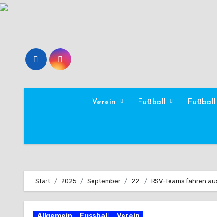
Zum
Inhalt
springen
Verein
Fußball
Fußbal
Start
2025
September
22.
RSV-Teams fahren aus
Allgemein
Fussball
Verein