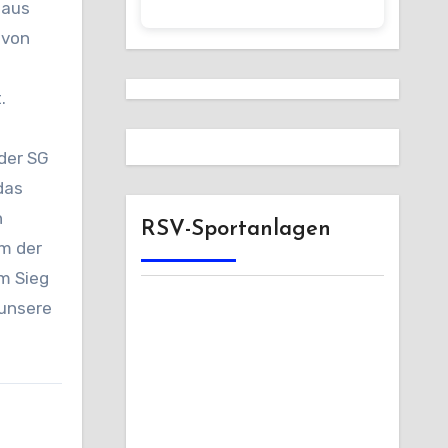
 aus
 von
.
 der SG
das
h
RSV-Sportanlagen
em der
m Sieg
 unsere