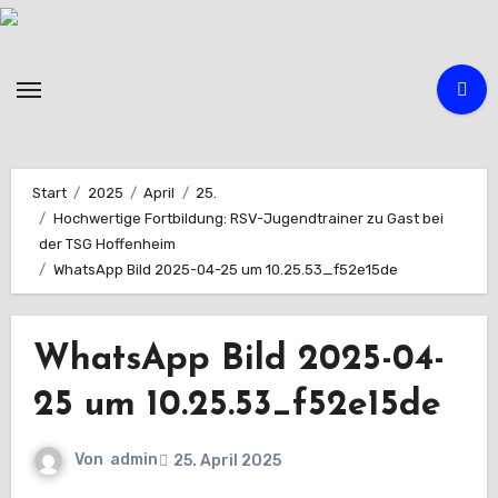
Zum
Inhalt
springen
Start
2025
April
25.
Hochwertige Fortbildung: RSV-Jugendtrainer zu Gast bei
der TSG Hoffenheim
WhatsApp Bild 2025-04-25 um 10.25.53_f52e15de
WhatsApp Bild 2025-04-
25 um 10.25.53_f52e15de
Von
admin
25. April 2025