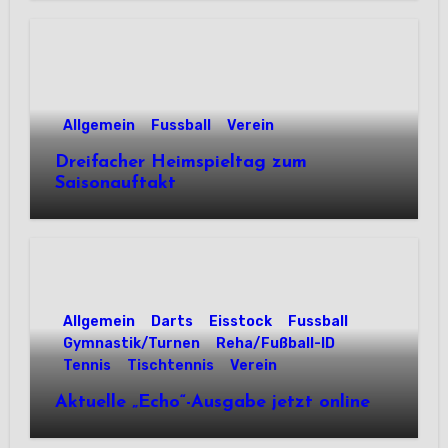
Allgemein
Fussball
Verein
Dreifacher Heimspieltag zum
Saisonauftakt
Allgemein
Darts
Eisstock
Fussball
Gymnastik/Turnen
Reha/Fußball-ID
Tennis
Tischtennis
Verein
Aktuelle „Echo“-Ausgabe jetzt online