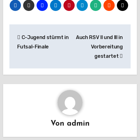
Beitragsnavigation
C-Jugend stürmt in
Auch RSV II und III in
Futsal-Finale
Vorbereitung
gestartet
Von
admin