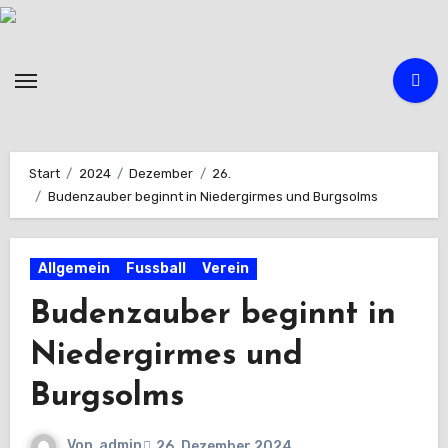
Zum
Inhalt
springen
Start
2024
Dezember
26.
Budenzauber beginnt in Niedergirmes und Burgsolms
Allgemein
Fussball
Verein
Budenzauber beginnt in
Niedergirmes und
Burgsolms
Von
admin
26. Dezember 2024