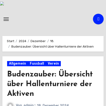
Zum
Inhalt
springen
Start
2024
Dezember
18.
Budenzauber: Übersicht über Hallenturniere der Aktiven
Allgemein
Fussball
Verein
Budenzauber: Übersicht
über Hallenturniere der
Aktiven
Von
admin
18. Dezember 2024