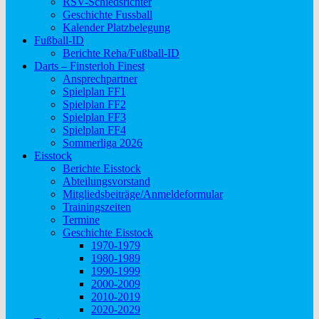
RSV-Schiedsrichter
Geschichte Fussball
Kalender Platzbelegung
Fußball-ID
Berichte Reha/Fußball-ID
Darts – Finsterloh Finest
Ansprechpartner
Spielplan FF1
Spielplan FF2
Spielplan FF3
Spielplan FF4
Sommerliga 2026
Eisstock
Berichte Eisstock
Abteilungsvorstand
Mitgliedsbeiträge/Anmeldeformular
Trainingszeiten
Termine
Geschichte Eisstock
1970-1979
1980-1989
1990-1999
2000-2009
2010-2019
2020-2029