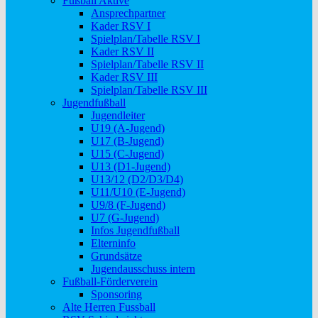
Fußball Aktive
Ansprechpartner
Kader RSV I
Spielplan/Tabelle RSV I
Kader RSV II
Spielplan/Tabelle RSV II
Kader RSV III
Spielplan/Tabelle RSV III
Jugendfußball
Jugendleiter
U19 (A-Jugend)
U17 (B-Jugend)
U15 (C-Jugend)
U13 (D1-Jugend)
U13/12 (D2/D3/D4)
U11/U10 (E-Jugend)
U9/8 (F-Jugend)
U7 (G-Jugend)
Infos Jugendfußball
Elterninfo
Grundsätze
Jugendausschuss intern
Fußball-Förderverein
Sponsoring
Alte Herren Fussball