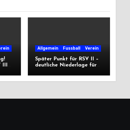
erein
Allgemein
Fussball
Verein
eg!
Später Punkt für RSV II –
III
deutliche Niederlage für
die Dritte