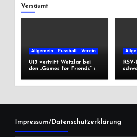
Versäumt
Allgemein
Fussball
Verein
Allg
U13 vertritt Wetzlar bei
RSV-T
den „Games for Friends“ in
schw
Tschechien
Ausw
Saiso
Impressum/Datenschutzerklärung