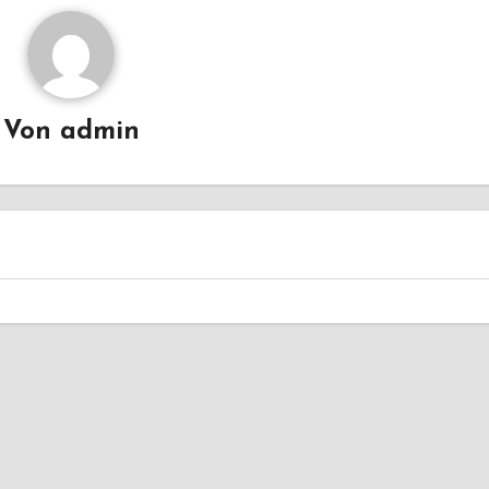
Von
admin