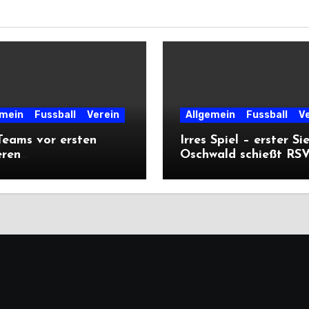
emein
Fussball
Verein
Allgemein
Fussball
V
eams vor ersten
Irres Spiel – erster Si
eren
Oschwald schießt RSV 
ärtsprüfungen der
mit Viererpack zu
n
Premiere