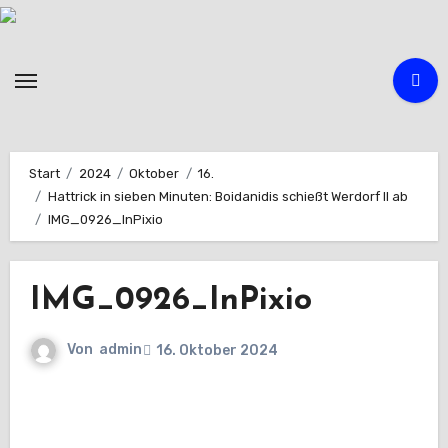
Zum
Inhalt
springen
Start
2024
Oktober
16.
Hattrick in sieben Minuten: Boidanidis schießt Werdorf II ab
IMG_0926_InPixio
IMG_0926_InPixio
Von
admin
16. Oktober 2024