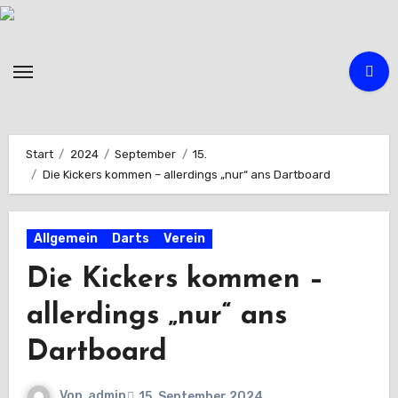
Zum
Inhalt
springen
Start
2024
September
15.
Die Kickers kommen – allerdings „nur“ ans Dartboard
Allgemein
Darts
Verein
Die Kickers kommen –
allerdings „nur“ ans
Dartboard
Von
admin
15. September 2024