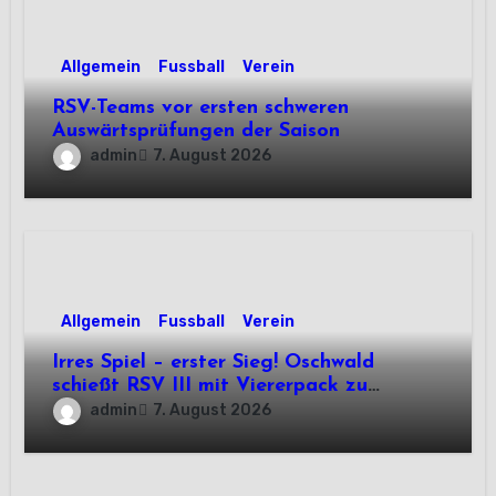
Allgemein
Fussball
Verein
RSV-Teams vor ersten schweren
Auswärtsprüfungen der Saison
admin
7. August 2026
Allgemein
Fussball
Verein
Irres Spiel – erster Sieg! Oschwald
schießt RSV III mit Viererpack zu
Premiere
admin
7. August 2026