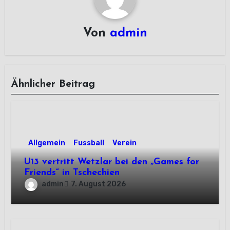
Von
admin
Ähnlicher Beitrag
Allgemein
Fussball
Verein
U13 vertritt Wetzlar bei den „Games for
Friends“ in Tschechien
admin
7. August 2026