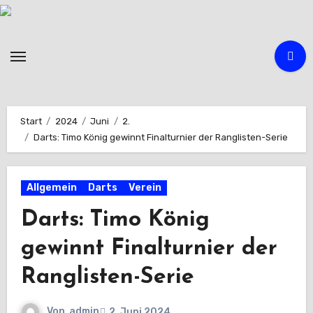
Zum
Inhalt
springen
Start
2024
Juni
2.
Darts: Timo König gewinnt Finalturnier der Ranglisten-Serie
Allgemein
Darts
Verein
Darts: Timo König
gewinnt Finalturnier der
Ranglisten-Serie
Von
admin
2. Juni 2024