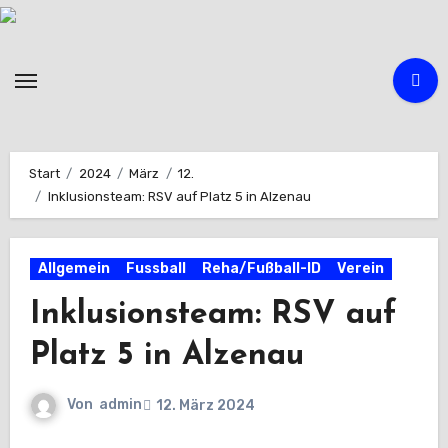
Zum
Inhalt
springen
Start
2024
März
12.
Inklusionsteam: RSV auf Platz 5 in Alzenau
Allgemein
Fussball
Reha/Fußball-ID
Verein
Inklusionsteam: RSV auf
Platz 5 in Alzenau
Von
admin
12. März 2024