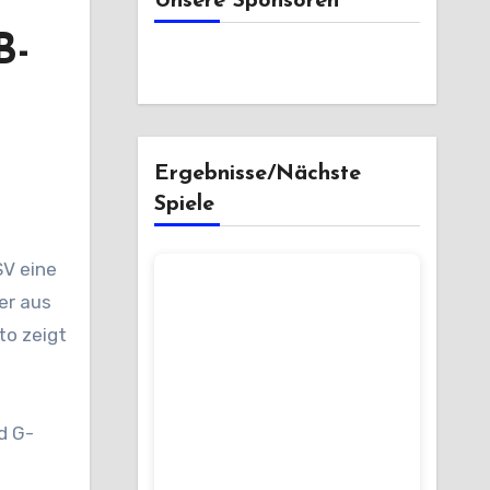
Unsere Sponsoren
B-
Ergebnisse/Nächste
Spiele
er aus
to zeigt
d G-