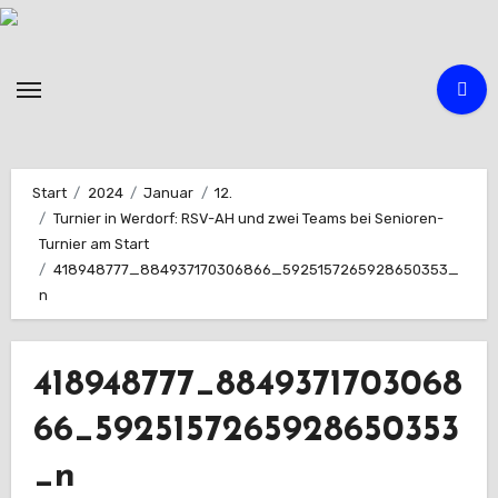
Zum
Inhalt
springen
Start
2024
Januar
12.
Turnier in Werdorf: RSV-AH und zwei Teams bei Senioren-
Turnier am Start
418948777_884937170306866_5925157265928650353_
n
418948777_8849371703068
66_5925157265928650353
_n