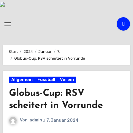
Zum
Inhalt
springen
Start
2024
Januar
7.
Globus-Cup: RSV scheitert in Vorrunde
Allgemein
Fussball
Verein
Globus-Cup: RSV
scheitert in Vorrunde
Von
admin
7. Januar 2024