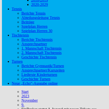
2010-2019
2020-2029
Tennis
Berichte Tennis
Abteilungsleitung Tennis
Beiträge
Spielplan Herren
Spielplan Herren 30
Tischtennis
Berichte Tischtennis
Ansprechpartner
1. Mannschaft Tischtennis
2. Mannschaft Tischtennis
Geschichte Tischtennis
Turnen
Berichte Gymnastik/Turnen
Ansprechpartner/Kurszeiten
Liedtexte Kinderturnen
Geschichte Turnen
Neue „Echo“-Ausgabe online
Start
2023
November
9.