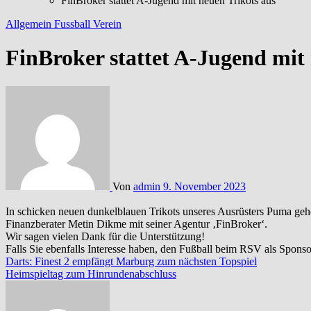
FinBroker stattet A-Jugend mit neuen Trikots aus
Allgemein
Fussball
Verein
FinBroker stattet A-Jugend mit 
Von
admin
9. November 2023
In schicken neuen dunkelblauen Trikots unseres Ausrüsters Puma geh
Finanzberater Metin Dikme mit seiner Agentur ‚FinBroker‘.
Wir sagen vielen Dank für die Unterstützung!
Falls Sie ebenfalls Interesse haben, den Fußball beim RSV als Spons
Beitragsnavigation
Darts: Finest 2 empfängt Marburg zum nächsten Topspiel
Heimspieltag zum Hinrundenabschluss