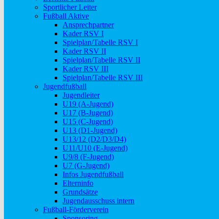
Sportlicher Leiter
Fußball Aktive
Ansprechpartner
Kader RSV I
Spielplan/Tabelle RSV I
Kader RSV II
Spielplan/Tabelle RSV II
Kader RSV III
Spielplan/Tabelle RSV III
Jugendfußball
Jugendleiter
U19 (A-Jugend)
U17 (B-Jugend)
U15 (C-Jugend)
U13 (D1-Jugend)
U13/12 (D2/D3/D4)
U11/U10 (E-Jugend)
U9/8 (F-Jugend)
U7 (G-Jugend)
Infos Jugendfußball
Elterninfo
Grundsätze
Jugendausschuss intern
Fußball-Förderverein
Sponsoring