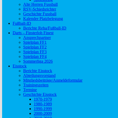
Alte Herren Fussball
RSV-Schiedsrichter
Geschichte Fussball
Kalender Platzbelegung
Fußball-ID
Berichte Reha/Fußball-ID
Darts – Finsterloh Finest
Ansprechpartner
Spielplan FF1
Spielplan FF2
Spielplan FF3
Spielplan FF4
Sommerliga 2026
Eisstock
Berichte Eisstock
Abteilungsvorstand
Mitgliedsbeiträge/Anmeldeformular
Trainingszeiten
Termine
Geschichte Eisstock
1970-1979
1980-1989
1990-1999
2000-2009