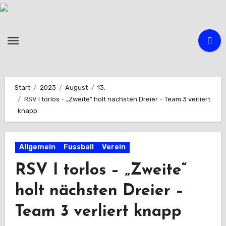
Zum
Inhalt
springen
Start
2023
August
13.
RSV I torlos – „Zweite“ holt nächsten Dreier – Team 3 verliert
knapp
Allgemein
Fussball
Verein
RSV I torlos – „Zweite“
holt nächsten Dreier –
Team 3 verliert knapp