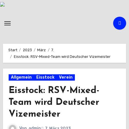
Zum
Inhalt
springen
Start
2023
März
7.
Eisstock: RSV-Mixed-Team wird Deutscher Vizemeister
Allgemein
Eisstock
Verein
Eisstock: RSV-Mixed-
Team wird Deutscher
Vizemeister
Von
admin
7. März 2023