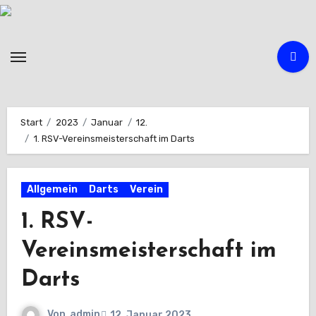
Zum
Inhalt
springen
Start
2023
Januar
12.
1. RSV-Vereinsmeisterschaft im Darts
Allgemein
Darts
Verein
1. RSV-
Vereinsmeisterschaft im
Darts
Von
admin
12. Januar 2023