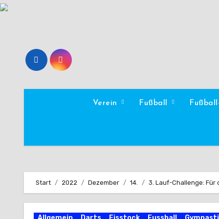
Zum
Inhalt
springen
Verein
Fußball
Fußbal
Start
2022
Dezember
14.
3. Lauf-Challenge: Für 
Allgemein
Darts
Eisstock
Fussball
Gymnasti