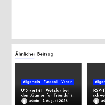
Ähnlicher Beitrag
Allgemein
Fussball
Verein
Allge
U13 vertritt Wetzlar bei
RSV-T
den „Games for Friends“ in
schwe
Tschechien
Auswä
admin
a
7. August 2026