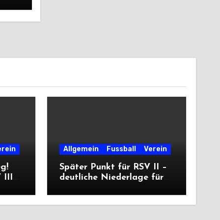
erein
Allgemein
Fussball
Verein
eg!
Später Punkt für RSV II –
III
deutliche Niederlage für
die Dritte