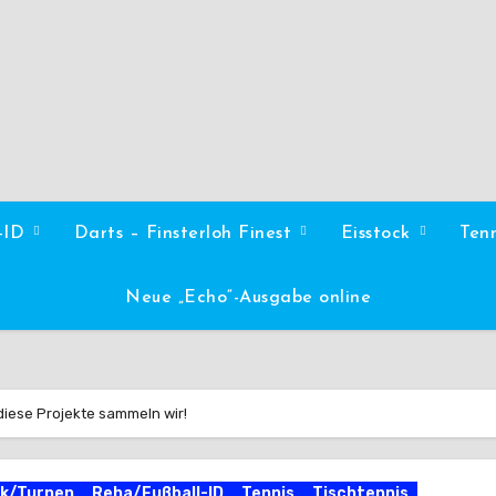
l-ID
Darts – Finsterloh Finest
Eisstock
Ten
Neue „Echo“-Ausgabe online
diese Projekte sammeln wir!
k/Turnen
Reha/Fußball-ID
Tennis
Tischtennis