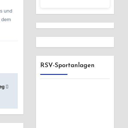
es und
s dem
RSV-Sportanlagen
ieg