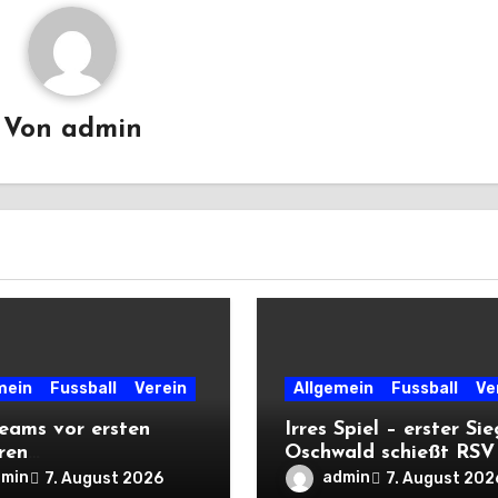
Von
admin
mein
Fussball
Verein
Allgemein
Fussball
Ve
eams vor ersten
Irres Spiel – erster Sie
ren
Oschwald schießt RSV 
rtsprüfungen der
mit Viererpack zu
dmin
admin
7. August 2026
7. August 202