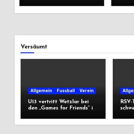
Saiso
Versäumt
Allgemein
Fussball
Verein
Allg
U13 vertritt Wetzlar bei
RSV-T
den „Games for Friends“ in
schw
Tschechien
Ausw
Saiso