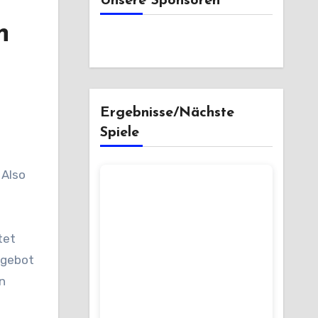
Unsere Sponsoren
n
Ergebnisse/Nächste
Spiele
tet
ngebot
n