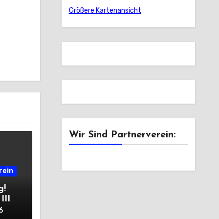
Größere Kartenansicht
Wir Sind Partnerverein:
rein
g!
III
6