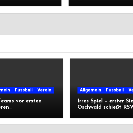
n
Premiere
emein
Fussball
Verein
Allgemein
Fussball
V
eams vor ersten
Irres Spiel – erster Si
eren
Oschwald schießt RSV 
ärtsprüfungen der
mit Viererpack zu
n
Premiere