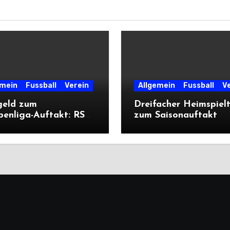
emein
Fussball
Verein
Allgemein
Fussball
V
geld zum
Dreifacher Heimspiel
penliga-Auftakt: RSV
zum Saisonauftakt
liegt Cleeberg
ich