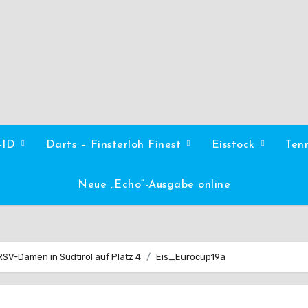
l-ID
Darts – Finsterloh Finest
Eisstock
Ten
Neue „Echo“-Ausgabe online
RSV-Damen in Südtirol auf Platz 4
Eis_Eurocup19a