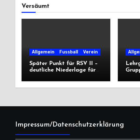
Versäumt
Allgemein
Fussball
Verein
Allg
Später Punkt für RSV II –
Lehr
deutliche Niederlage für
Grup
die Dritte
unter
deutl
Impressum/Datenschutzerklärung