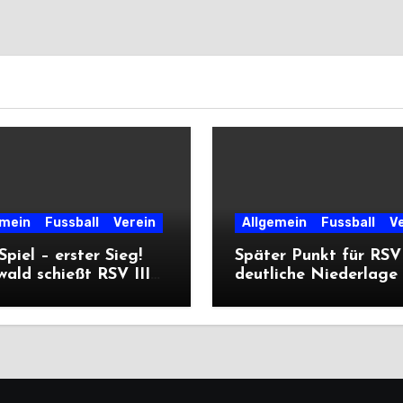
emein
Fussball
Verein
Allgemein
Fussball
V
 Spiel – erster Sieg!
Später Punkt für RSV 
ald schießt RSV III
deutliche Niederlage 
iererpack zu
die Dritte
iere