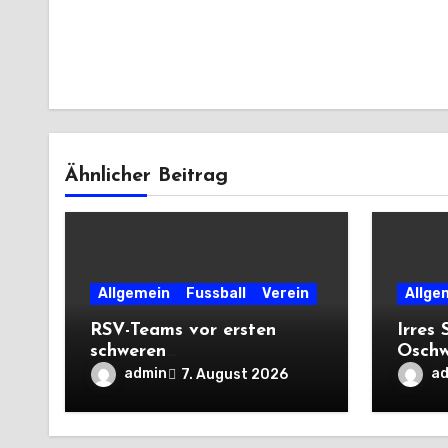
Ähnlicher Beitrag
Allgemein
Fussball
Verein
Allge
RSV-Teams vor ersten
Irres 
schweren
Oschw
Auswärtsprüfungen der
mit V
admin
a
7. August 2026
Saison
Premi