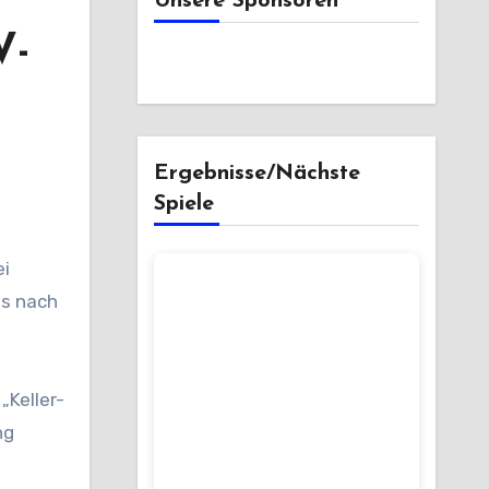
Unsere Sponsoren
V-
Ergebnisse/Nächste
Spiele
ss nach
„Keller-
ng