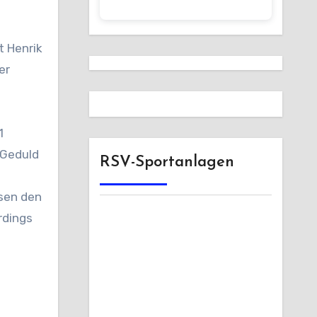
t Henrik
er
1
 Geduld
RSV-Sportanlagen
ssen den
rdings