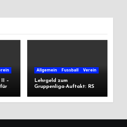
erein
Allgemein
Fussball
Verein
II –
Lehrgeld zum
für
Gruppenliga-Auftakt: RSV
unterliegt Cleeberg
deutlich