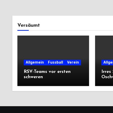
Versäumt
Allgemein
Fussball
Verein
Allg
RSV-Teams vor ersten
Irres
schweren
Oschw
Auswärtsprüfungen der
mit V
Saison
Prem