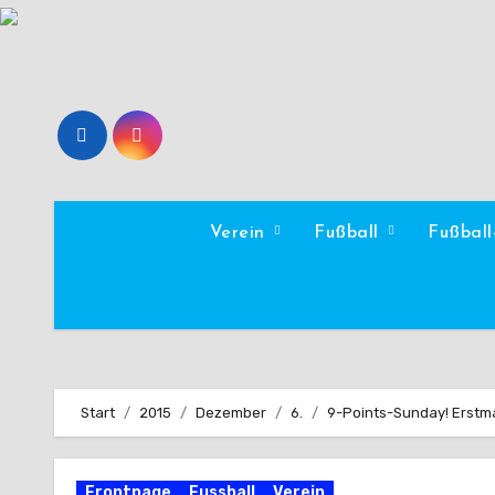
Zum
Inhalt
springen
Verein
Fußball
Fußbal
Start
2015
Dezember
6.
9-Points-Sunday! Erstma
Frontpage
Fussball
Verein