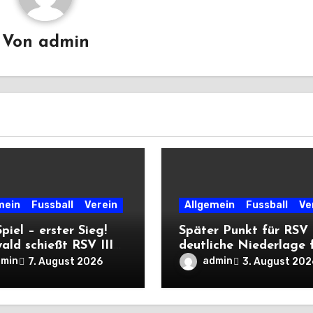
Von
admin
mein
Fussball
Verein
Allgemein
Fussball
Ve
Spiel – erster Sieg!
Später Punkt für RSV 
ald schießt RSV III
deutliche Niederlage 
iererpack zu
die Dritte
dmin
admin
7. August 2026
3. August 202
ere