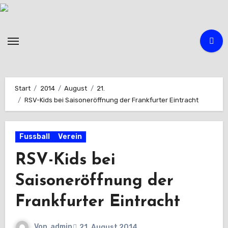
Zum
Inhalt
springen
Start
2014
August
21.
RSV-Kids bei Saisoneröffnung der Frankfurter Eintracht
Fussball
Verein
RSV-Kids bei
Saisoneröffnung der
Frankfurter Eintracht
Von
admin
21. August 2014