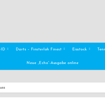
l-ID
Darts – Finsterloh Finest
Eisstock
Ten
Neue „Echo“-Ausgabe online
luss