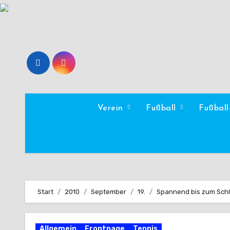
Zum
Inhalt
springen
Verein
Fußball
Fußbal
Start
2010
September
19.
Spannend bis zum Sch
Allgemein
Frontpage
Tennis