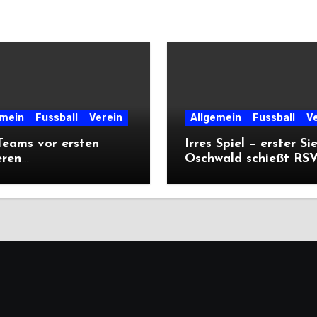
emein
Fussball
Verein
Allgemein
Fussball
V
eams vor ersten
Irres Spiel – erster Si
eren
Oschwald schießt RSV 
ärtsprüfungen der
mit Viererpack zu
n
Premiere