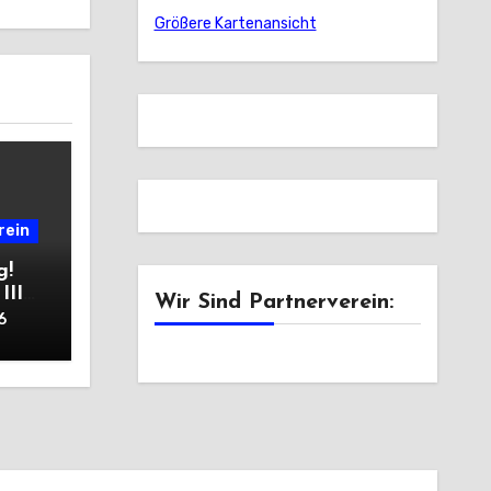
Größere Kartenansicht
rein
g!
III
Wir Sind Partnerverein:
6