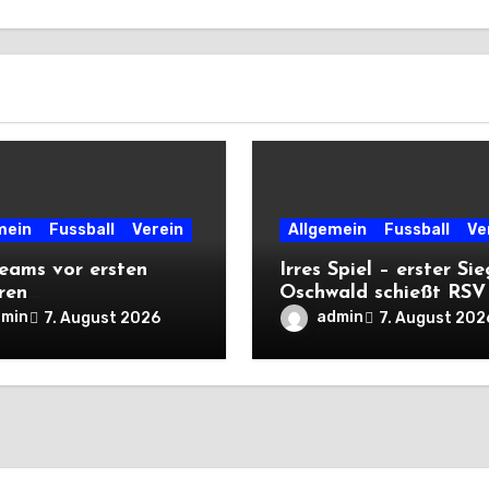
mein
Fussball
Verein
Allgemein
Fussball
Ve
eams vor ersten
Irres Spiel – erster Sie
ren
Oschwald schießt RSV 
rtsprüfungen der
mit Viererpack zu
dmin
admin
7. August 2026
7. August 202
n
Premiere