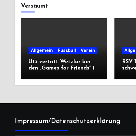
Versäumt
Allgemein
Fussball
Verein
Allg
U13 vertritt Wetzlar bei
RSV-T
den „Games for Friends“ in
schw
Tschechien
Ausw
Saiso
Impressum/Datenschutzerklärung