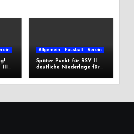
erein
Allgemein
Fussball
Verein
eg!
Später Punkt für RSV II –
III
deutliche Niederlage für
die Dritte