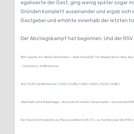
egalisierte der Gast, ging wenig später sogar m
Gründen komplett auseinander und ergab sich in
Gastgeber und erhöhte innerhalb der letzten ha
Der Abstiegskampf hat begonnen. Und der RSV i
RSV I spielte mit: Markus Schetzkens – Andy Heiduk (67. Tim Nowak), Benni Haas, Kay 
– Jo Eckstein, Jo Märzhäuser
Tore: 1:0 (51.) Jo Märzhäuser, 1:1 (55.), 1:2 (58.), 1:3 (65.), 1:4 (67.), 1:5 (74.), 1:6 (80.)
Ebenfalls eine Niederlage – die erste im vierten Saisonspiel – musste die R
Der Gast führte bereits zur Pause verdient mit 2:0 – zu harmlos war der RSV i