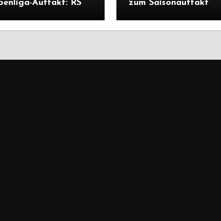
penliga-Auftakt: RSV
zum Saisonauftakt
liegt Cleeberg
ich