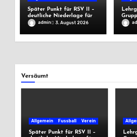
Später Punkt für RSV II –
Lehrg
deutliche Niederlage für
Grupp
die Dritte
unter
admin
a
3. August 2026
deutli
Versäumt
Allgemein
Fussball
Verein
Allg
Später Punkt für RSV II –
Lehr