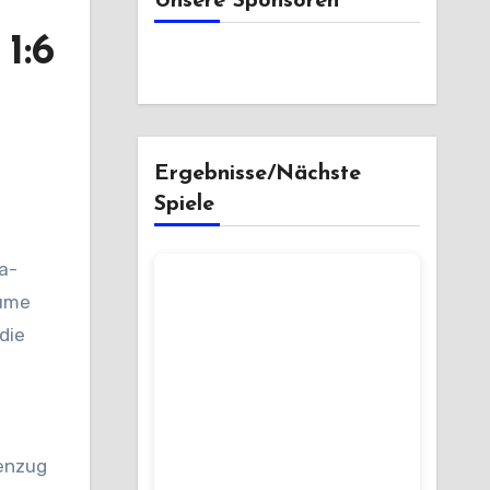
Unsere Sponsoren
1:6
Ergebnisse/Nächste
Spiele
äume
die
genzug