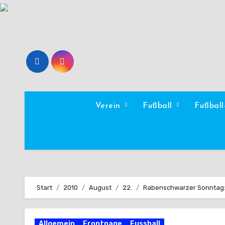
Zum
Inhalt
springen
Verein
Fußball
Fußbal
Start
2010
August
22.
Rabenschwarzer Sonntag: 
Allgemein
Frontpage
Fussball