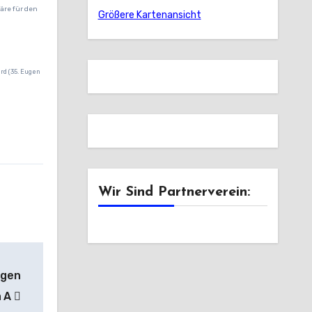
äre für den
Größere Kartenansicht
ard (35. Eugen
Wir Sind Partnerverein:
ngen
a A