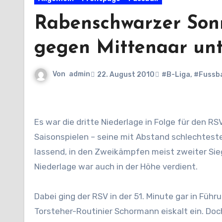
Rabenschwarzer Sonn
gegen Mittenaar un
Von
admin
22. August 2010
#B-Liga
,
#Fussba
Es war die dritte Niederlage in Folge für den RSV, der – im Gegensatz zu den bisherigen fünf Kreisoberliga-
Saisonspielen – seine mit Abstand schlechteste
lassend, in den Zweikämpfen meist zweiter Sieg
Niederlage war auch in der Höhe verdient.
Dabei ging der RSV in der 51. Minute gar in Fü
Torsteher-Routinier Schormann eiskalt ein. Doc