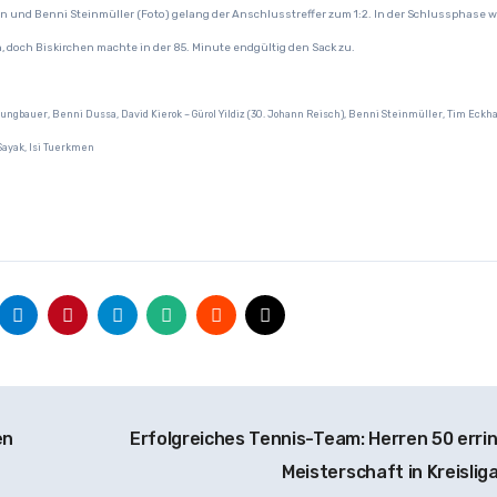
 und Benni Steinmüller (Foto) gelang der Anschlusstreffer zum 1:2. In der Schlussphase w
 doch Biskirchen machte in der 85. Minute endgültig den Sack zu.
c Jungbauer, Benni Dussa, David Kierok – Gürol Yildiz (30. Johann Reisch), Benni Steinmüller, Tim Eckh
Sayak, Isi Tuerkmen
en
Erfolgreiches Tennis-Team: Herren 50 erri
Meisterschaft in Kreislig