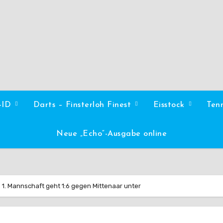
l-ID
Darts – Finsterloh Finest
Eisstock
Ten
Neue „Echo“-Ausgabe online
1. Mannschaft geht 1:6 gegen Mittenaar unter