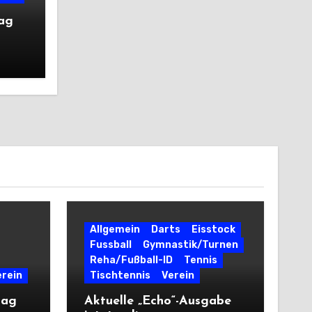
tag
Allgemein
Darts
Eisstock
Fussball
Gymnastik/Turnen
Reha/Fußball-ID
Tennis
erein
Tischtennis
Verein
tag
Aktuelle „Echo“-Ausgabe