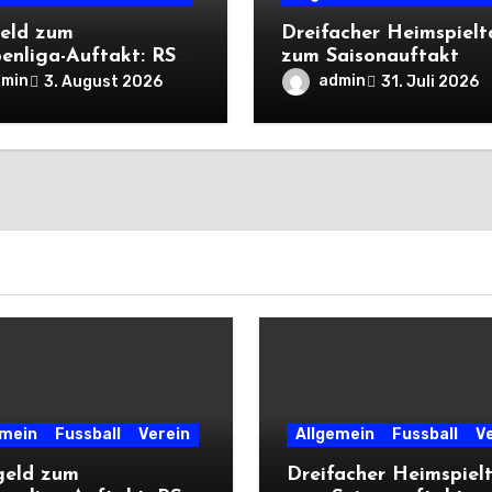
eld zum
Dreifacher Heimspiel
enliga-Auftakt: RSV
zum Saisonauftakt
liegt Cleeberg
dmin
admin
3. August 2026
31. Juli 2026
ch
emein
Fussball
Verein
Allgemein
Fussball
V
geld zum
Dreifacher Heimspiel