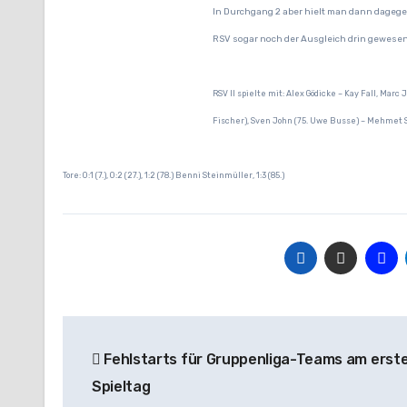
In Durchgang 2 aber hielt man dann dagegen
RSV sogar noch der Ausgleich drin gewesen,
RSV II spielte mit: Alex Gödicke – Kay Fall, Mar
Fischer), Sven John (75. Uwe Busse) – Mehmet 
Tore: 0:1 (7.), 0:2 (27.), 1:2 (78.) Benni Steinmüller, 1:3 (85.)
Beitragsnavigation
Fehlstarts für Gruppenliga-Teams am erst
Spieltag