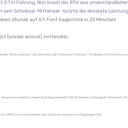
it 2:1 in Führung. Nun brach der RSV aus unverständliche
 sein Schicksal. Mittenaar nutzte die desolate Leistung
lben Stunde auf 6:1. Fünf Gegentore in 25 Minuten!
st (wieder einmal) mittendrin.
Rauber, Markus Niestroj – Alex Steinmetz (45. Flo Bunde), Flo Walther, Tim Waskow, Tim Dutschmann (
SV-Reserve einstecken. Gegen Aufstiegsanwärter TSG Biskirchen unterlag die Steinmetz-Trup
n der Offensive und erspielte sich so gut wie keine ernste Torgelegenheit.