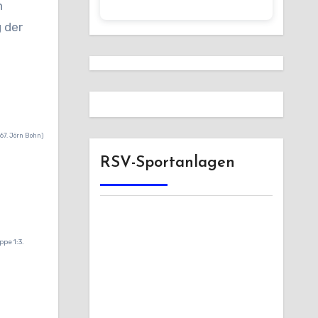
n
 der
67. Jörn Bohn)
RSV-Sportanlagen
pe 1:3.