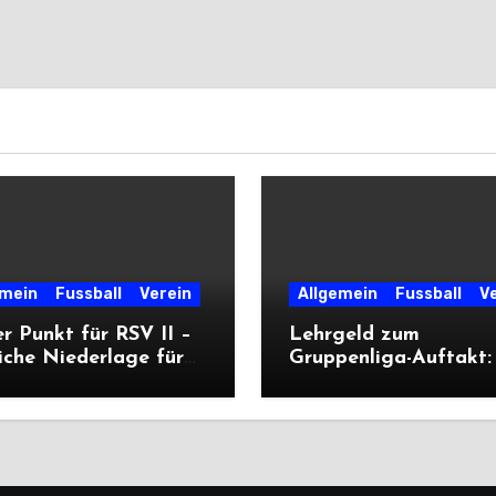
emein
Fussball
Verein
Allgemein
Fussball
V
r Punkt für RSV II –
Lehrgeld zum
iche Niederlage für
Gruppenliga-Auftakt:
ritte
unterliegt Cleeberg
deutlich