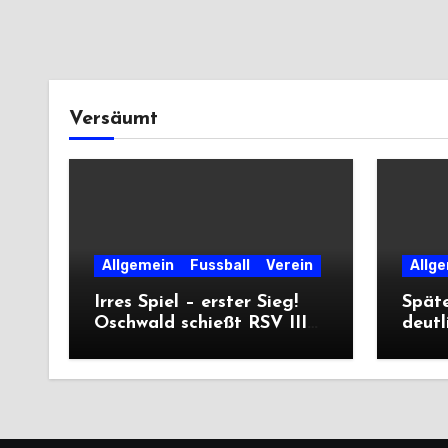
Versäumt
Allgemein
Fussball
Verein
Allg
Irres Spiel – erster Sieg!
Späte
Oschwald schießt RSV III
deutl
mit Viererpack zu
die D
Premiere