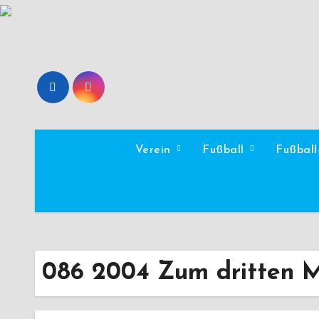
Zum
Inhalt
springen
Verein
Fußball
Fußbal
086 2004 Zum dritten M