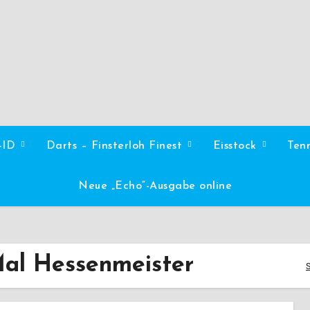
l-ID
Darts – Finsterloh Finest
Eisstock
Ten
Neue „Echo“-Ausgabe online
al Hessenmeister