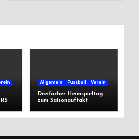
erein
Allgemein
Fussball
Verein
Dreifacher Heimspieltag
 RSV
zum Saisonauftakt