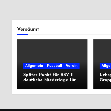
Versäumt
Allgemein
Fussball
Verein
Allg
Später Punkt für RSV II –
Lehr
deutliche Niederlage für
Grup
die Dritte
unter
deutl