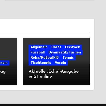
Allgemein
Darts
Eisstock
Fussball
Gymnastik/Turnen
Reha/Fußball-ID
Tennis
erein
Tischtennis
Verein
tag
Aktuelle „Echo“-Ausgabe
jetzt online