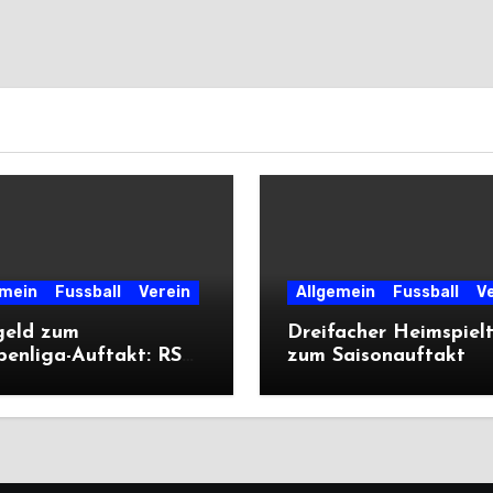
emein
Fussball
Verein
Allgemein
Fussball
V
geld zum
Dreifacher Heimspiel
penliga-Auftakt: RSV
zum Saisonauftakt
liegt Cleeberg
ich