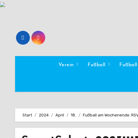
Zum
Inhalt
springen
Verein
Fußball
Fußbal
Start
2024
April
18.
Fußball am Wochenende: RSV 