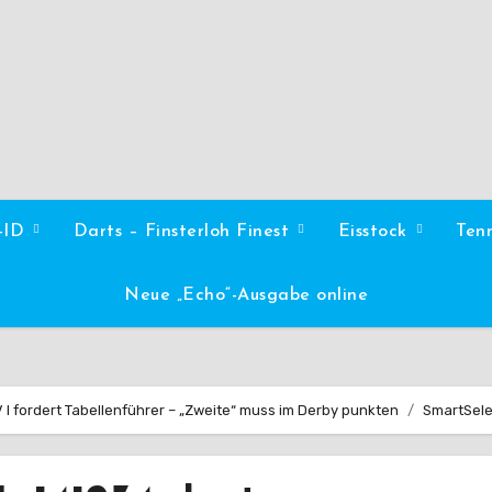
l-ID
Darts – Finsterloh Finest
Eisstock
Ten
Neue „Echo“-Ausgabe online
I fordert Tabellenführer – „Zweite“ muss im Derby punkten
SmartSel