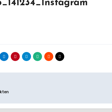
5_141234_Instagram
nkten