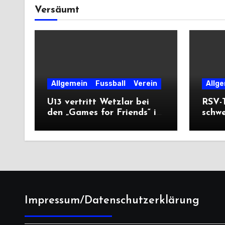
Versäumt
Allgemein
Fussball
Verein
Allg
U13 vertritt Wetzlar bei
RSV-T
den „Games for Friends“ in
schw
Tschechien
Ausw
Saiso
Impressum/Datenschutzerklärung