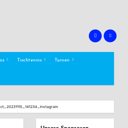
nis
Tischtennis
Turnen
ect_20231115_141234_Instagram