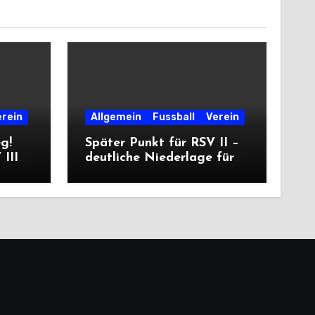
erein
Allgemein
Fussball
Verein
eg!
Später Punkt für RSV II –
III
deutliche Niederlage für
die Dritte