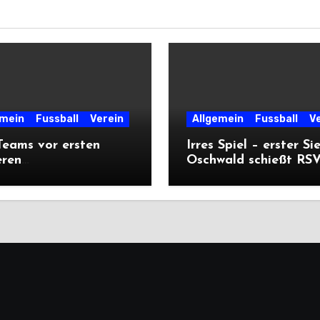
emein
Fussball
Verein
Allgemein
Fussball
V
eams vor ersten
Irres Spiel – erster Si
eren
Oschwald schießt RSV 
ärtsprüfungen der
mit Viererpack zu
n
Premiere