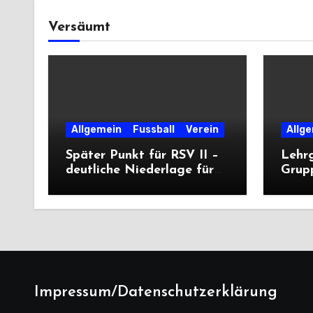
Versäumt
Allgemein
Fussball
Verein
Allg
Später Punkt für RSV II –
Lehr
deutliche Niederlage für
Grup
die Dritte
unter
deutl
Impressum/Datenschutzerklärung