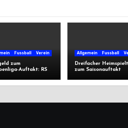
emein
Fussball
Verein
Allgemein
Fussball
V
geld zum
Dreifacher Heimspiel
penliga-Auftakt: RSV
zum Saisonauftakt
liegt Cleeberg
ich