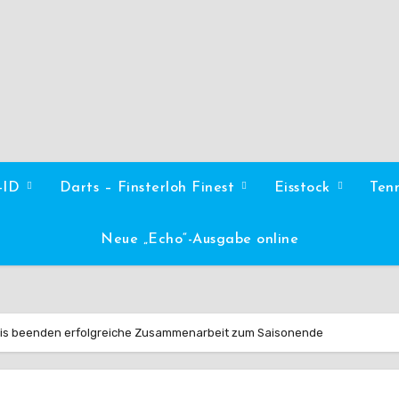
l-ID
Darts – Finsterloh Finest
Eisstock
Ten
Neue „Echo“-Ausgabe online
ois beenden erfolgreiche Zusammenarbeit zum Saisonende