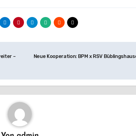
eiter –
Neue Kooperation: BPM x RSV Büblingshau
Von
admin