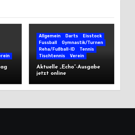
Allgemein
Darts
Eisstock
Fussball
Gymnastik/Turnen
Reha/Fußball-ID
Tennis
erein
Tischtennis
Verein
tag
Aktuelle „Echo“-Ausgabe
jetzt online