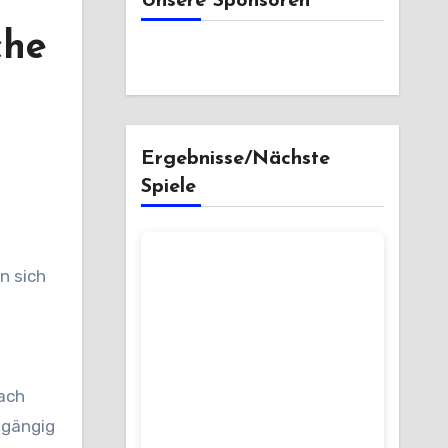
Unsere Sponsoren
che
Ergebnisse/Nächste
Spiele
n sich
nach
hgängig