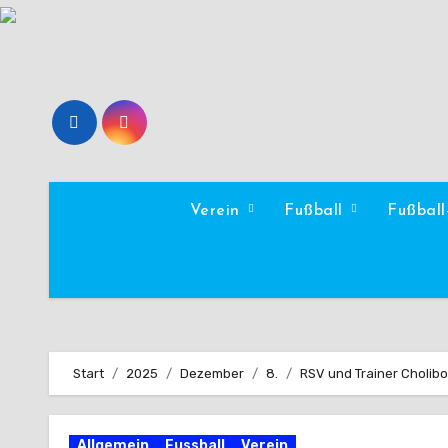
Zum
Inhalt
springen
Verein
Fußball
Fußbal
Start
2025
Dezember
8.
RSV und Trainer Cholib
Allgemein
Fussball
Verein