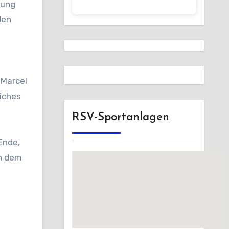
gung
den
„Marcel
iches
RSV-Sportanlagen
Ende,
ch dem