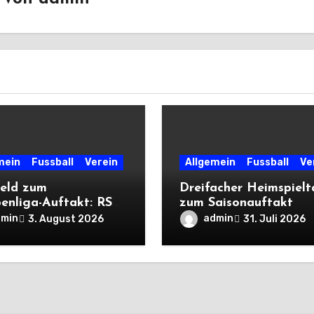
mein
Fussball
Verein
Allgemein
Fussball
Ve
eld zum
Dreifacher Heimspiel
enliga-Auftakt: RSV
zum Saisonauftakt
liegt Cleeberg
dmin
admin
3. August 2026
31. Juli 2026
ch