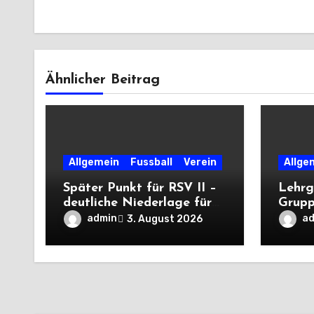
Ähnlicher Beitrag
Allgemein
Fussball
Verein
Allge
Später Punkt für RSV II –
Lehrg
deutliche Niederlage für
Grupp
die Dritte
unter
admin
a
3. August 2026
deutli