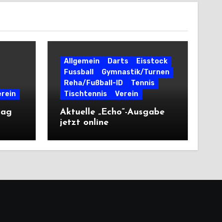
Allgemein
Darts
Eisstock
Fussball
Gymnastik/Turnen
Reha/Fußball-ID
Tennis
erein
Tischtennis
Verein
tag
Aktuelle „Echo“-Ausgabe
jetzt online