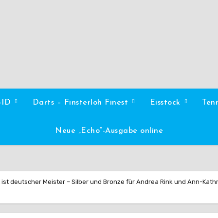
l-ID
Darts – Finsterloh Finest
Eisstock
Ten
Neue „Echo“-Ausgabe online
 ist deutscher Meister – Silber und Bronze für Andrea Rink und Ann-Kathr