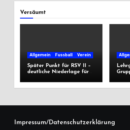
Versäumt
Allgemein
Fussball
Verein
Allg
Später Punkt für RSV II –
Lehr
deutliche Niederlage für
Grup
die Dritte
unter
deutl
Impressum/Datenschutzerklärung