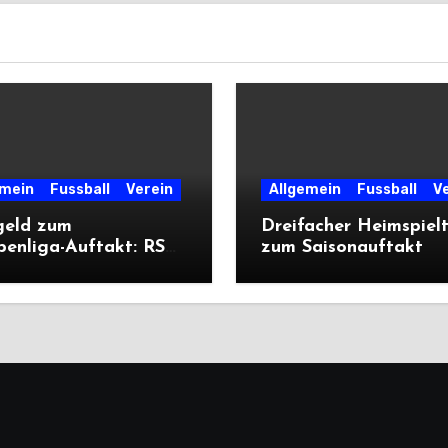
emein
Fussball
Verein
Allgemein
Fussball
V
geld zum
Dreifacher Heimspiel
penliga-Auftakt: RSV
zum Saisonauftakt
liegt Cleeberg
ich