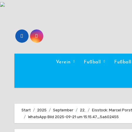
Zum
Inhalt
springen
Verein
Fußball
Fußbal
Start
2025
September
22.
Eisstock: Marcel Porst
WhatsApp Bild 2025-09-21 um 15.15.47_5a602455