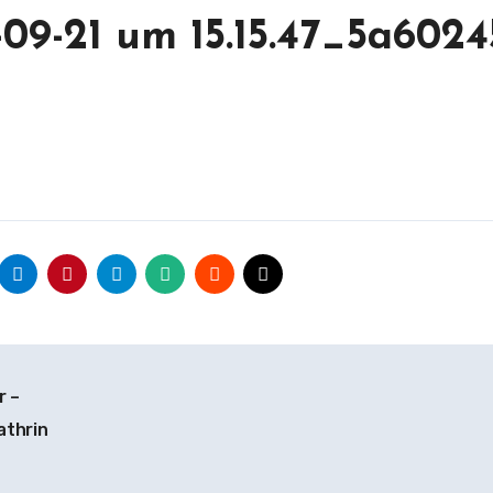
09-21 um 15.15.47_5a6024
r –
athrin