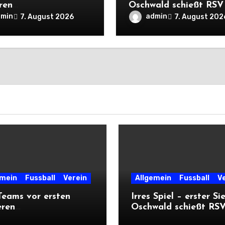
ren
Oschwald schießt RSV 
rtsprüfungen der
mit Viererpack zu
dmin
admin
7. August 2026
7. August 202
n
Premiere
emein
Fussball
Verein
Allgemein
Fussball
V
eams vor ersten
Irres Spiel – erster Si
eren
Oschwald schießt RSV 
ärtsprüfungen der
mit Viererpack zu