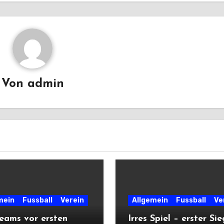
Von
admin
mein
Fussball
Verein
Allgemein
Fussball
Ve
eams vor ersten
Irres Spiel – erster Sie