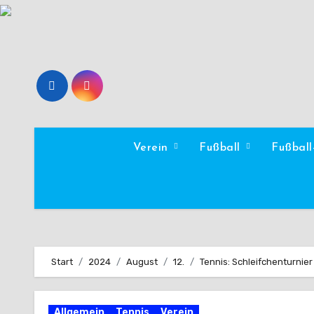
Zum
Inhalt
springen
Verein
Fußball
Fußbal
Start
2024
August
12.
Tennis: Schleifchenturnie
Allgemein
Tennis
Verein