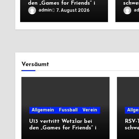
den „Games for Friends“ in
schwe
Tschechien
Auswä
admin
a
7. August 2026
Saiso
Versäumt
Allgemein
Fussball
Verein
Allg
U13 vertritt Wetzlar bei
RSV-T
den „Games for Friends“ in
schw
Tschechien
Ausw