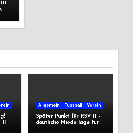
III
6
erein
Allgemein
Fussball
Verein
eg!
Später Punkt für RSV II –
III
deutliche Niederlage für
die Dritte