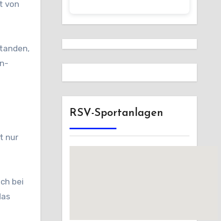
t von
standen,
nn-
RSV-Sportanlagen
t nur
ch bei
das