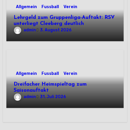
Allgemein
Fussball
Verein
Lehrgeld zum Gruppenliga-Auftakt: RSV
unterliegt Cleeberg deutlich
admin
3. August 2026
Allgemein
Fussball
Verein
Dreifacher Heimspieltag zum
Saisonauftakt
admin
31. Juli 2026