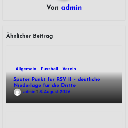
Von
admin
Ähnlicher Beitrag
Allgemein
Fussball
Verein
Später Punkt für RSV II – deutliche
Niederlage für die Dritte
admin
3. August 2026